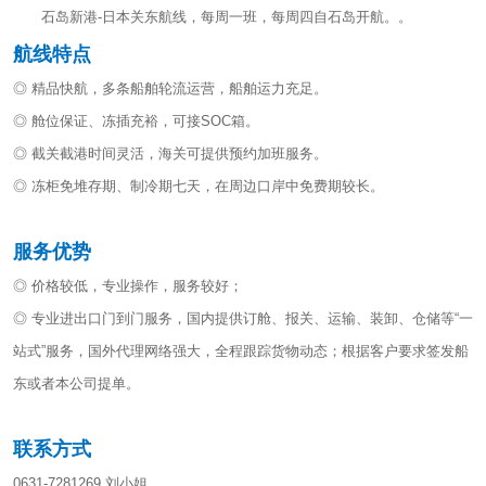
石岛新港-日本关东航线，每周一班，每周四自石岛开航。。
航线特点
◎ 精品快航，多条船舶轮流运营，船舶运力充足。
◎ 舱位保证、冻插充裕，可接SOC箱。
◎ 截关截港时间灵活，海关可提供预约加班服务。
◎ 冻柜免堆存期、制冷期七天，在周边口岸中免费期较长。
服务优势
◎ 价格较低，专业操作，服务较好；
◎ 专业进出口门到门服务，国内提供订舱、报关、运输、装卸、仓储等“一
站式”服务，国外代理网络强大，全程跟踪货物动态；根据客户要求签发船
东或者本公司提单。
联系方式
0631-7281269 刘小姐