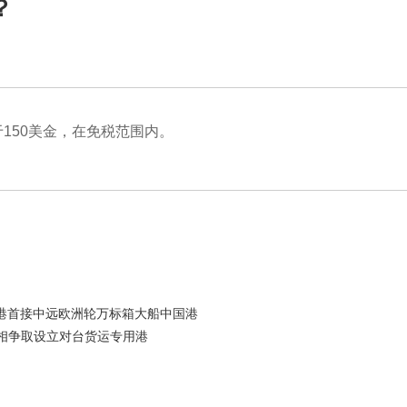
？
150美金，在免税范围内。
设港首接中远欧洲轮万标箱大船中国港
亮相争取设立对台货运专用港